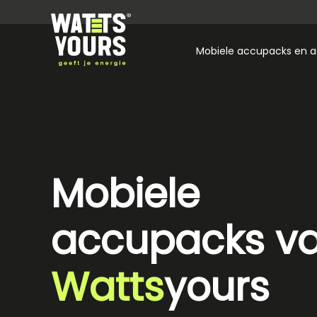
Mobiele accupacks en a
Mobiele
accupacks v
Watts
yours