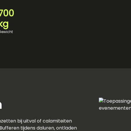
700
kg
Gewicht
n
nzetten bij uitval of calamiteiten
Bufferen tijdens daluren, ontladen