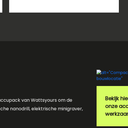
Bekijk hi
 accupack van Wattsyours om de
onze acc
che nanodrill, elektrische minigraver,
werkza