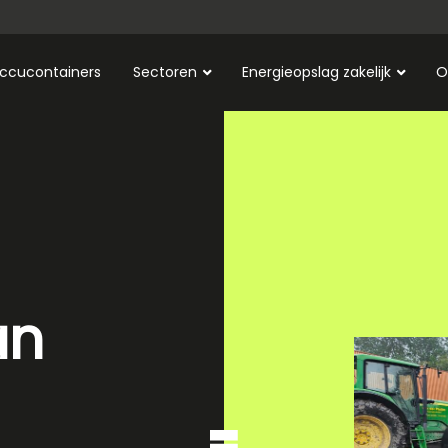
ccucontainers
Sectoren
Energieopslag zakelijk
O
an